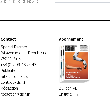
rmation hebdomadaire.
Contact
Abonnement
Special Partner
84 avenue de la République
75011 Paris
+33 (0)2 99 46 24 43
Publicité
Site annonceurs
contact@dsih.fr
Rédaction
Bulletin PDF →
redaction@dsih.fr
En ligne →