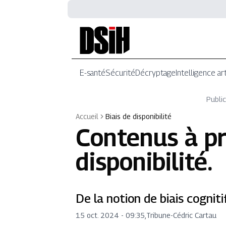
E-santé
Sécurité
Décryptage
Intelligence art
Public
Accueil
Biais de disponibilité
Contenus à p
disponibilité
.
De la notion de biais cognit
15 oct. 2024 - 09:35
,
Tribune
-
Cédric Cartau