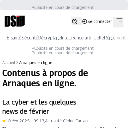
Publicité en cours de chargement...
Se connecter
E-santé
Sécurité
Décryptage
Intelligence artificielle
Réglementat
Publicité en cours de chargement...
Publicité en cours de chargement...
Accueil
Arnaques en ligne
Contenus à propos de
Arnaques en ligne
.
La cyber et les quelques
news de février
18 fév. 2025 - 09:13
,
Actualité
-
Cédric Cartau