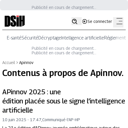
Publicité en cours de chargement...
Se connecter
E-santé
Sécurité
Décryptage
Intelligence artificielle
Réglementat
Publicité en cours de chargement...
Publicité en cours de chargement...
Accueil
Apinnov
Contenus à propos de
Apinnov
.
APinnov 2025 : une
édition placée sous le signe l’intelligence
artificielle
10 juin 2025 - 17:47
,
Communiqué
-
l’AP-HP