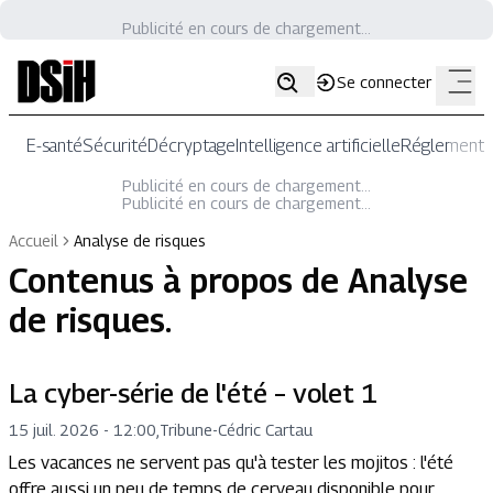
Publicité en cours de chargement...
Se connecter
E-santé
Sécurité
Décryptage
Intelligence artificielle
Réglementat
Publicité en cours de chargement...
Publicité en cours de chargement...
Accueil
Analyse de risques
Contenus à propos de
Analyse
de risques
.
La cyber-série de l'été – volet 1
15 juil. 2026 - 12:00
,
Tribune
-
Cédric Cartau
Les vacances ne servent pas qu'à tester les mojitos : l'été
offre aussi un peu de temps de cerveau disponible pour