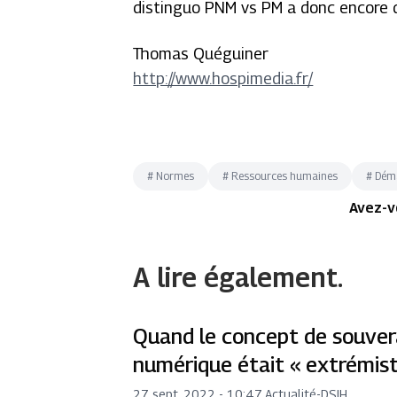
distinguo PNM vs PM a donc encore d
Thomas Quéguiner
http://www.hospimedia.fr/
#
Normes
#
Ressources humaines
#
Déma
Avez-v
A lire également.
Quand le concept de souver
numérique était « extrémis
27 sept. 2022 - 10:47
,
Actualité
-
DSIH