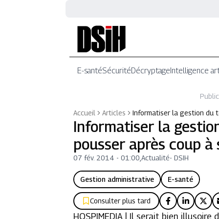
E-santé
Sécurité
Décryptage
Intelligence art
Public
Accueil
Articles
Informatiser la gestion du 
Informatiser la gestio
pousser après coup à
07 fév. 2014 - 01:00
,
Actualité
-
DSIH
Gestion administrative
E-santé
Consulter plus tard
HOSPIMEDIA | Il serait bien illusoire 