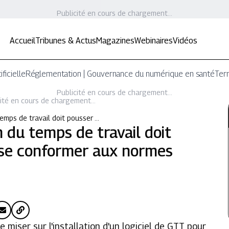
Publicité en cours de chargement...
Accueil
Tribunes & Actus
Magazines
Webinaires
Vidéos
ificielle
Réglementation | Gouvernance du numérique en santé
Terr
Publicité en cours de chargement...
ité en cours de chargement...
temps de travail doit pousser …
n du temps de travail doit
 se conformer aux normes
de miser sur l'installation d'un logiciel de GTT pour