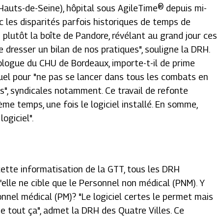
Hauts-de-Seine), hôpital sous AgileTime® depuis mi-
lic les disparités parfois historiques de temps de
re plutôt la boîte de Pandore, révélant au grand jour ces
e dresser un bilan de nos pratiques
", souligne la DRH.
mologue du CHU de Bordeaux, importe-t-il de prime
uel pour "
ne pas se lancer dans tous les combats en
ns
", syndicales notamment. Ce travail de refonte
me temps, une fois le logiciel installé. En somme,
logiciel
".
cette informatisation de la GTT, tous les DRH
u'elle ne cible que le Personnel non médical (PNM). Y
onnel médical (PM)? "
Le logiciel certes le permet mais
e tout ça
", admet la DRH des Quatre Villes. Ce