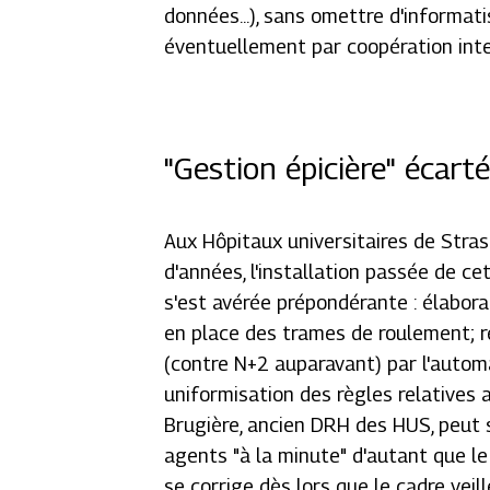
données...), sans omettre d'informa
éventuellement par coopération int
"Gestion épicière" écar
Aux Hôpitaux universitaires de Stras
d'années, l'installation passée de cet
s'est avérée prépondérante : élabora
en place des trames de roulement; r
(contre N+2 auparavant) par l'autom
uniformisation des règles relatives a
Brugière, ancien DRH des HUS, peut s
agents "
à la minute
" d'autant que l
se corrige dès lors que le cadre vei