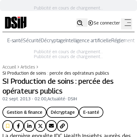
Publicité en cours de chargement...
Se connecter
E-santé
Sécurité
Décryptage
Intelligence artificielle
Réglementat
Publicité en cours de chargement...
Publicité en cours de chargement...
Accueil
Articles
SI Production de soins : percée des opérateurs publics
SI Production de soins : percée des
opérateurs publics
02 sept. 2013 - 02:00
,
Actualité
-
DSIH
Gestion & finance
Décryptage
E-santé
La dernière enquête IDC Health Insights auprès des