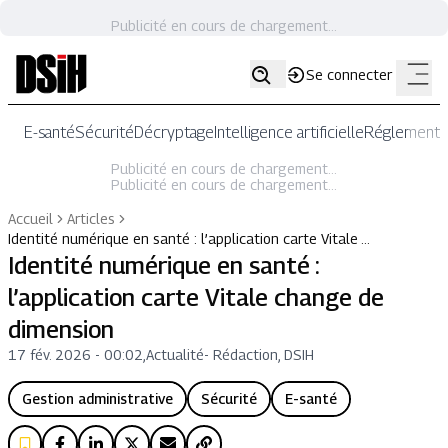
Publicité en cours de chargement...
Se connecter
E-santé
Sécurité
Décryptage
Intelligence artificielle
Réglementat
Publicité en cours de chargement...
Publicité en cours de chargement...
Accueil
Articles
Identité numérique en santé : l’application carte Vitale …
Identité numérique en santé :
l’application carte Vitale change de
dimension
17 fév. 2026 - 00:02
,
Actualité
-
Rédaction, DSIH
Gestion administrative
Sécurité
E-santé