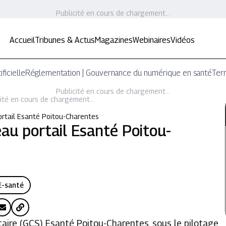
Publicité en cours de chargement...
Accueil
Tribunes & Actus
Magazines
Webinaires
Vidéos
ificielle
Réglementation | Gouvernance du numérique en santé
Terr
Publicité en cours de chargement...
ité en cours de chargement...
rtail Esanté Poitou-Charentes
au portail Esanté Poitou-
E-santé
ire (GCS) Esanté Poitou-Charentes, sous le pilotage