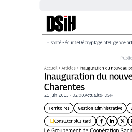
E-santé
Sécurité
Décryptage
Intelligence art
Public
Accueil
Articles
Inauguration du nouveau po
Inauguration du nouve
Charentes
21 juin 2013 - 02:00
,
Actualité
-
DSIH
Territoires
Gestion administrative
Consulter plus tard
Le Groupement de Coopération Sanita