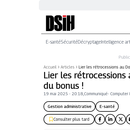
E-santé
Sécurité
Décryptage
Intelligence art
Public
Accueil
Articles
Lier les rétrocessions au D
Lier les rétrocession
du bonus !
19 mai 2025 - 20:18
,
Communiqué
-
Computer 
Gestion administrative
E-santé
Consulter plus tard