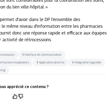
ux sont considérables pour la coordination des soins,
n du lien ville-hôpital. »
 permet d’avoir dans le DP l’ensemble des
ec le même niveau d’information entre les pharmacies
l fournit donc une réponse rapide et efficace aux équipes
 activité de rétrocessions.
trocessions
#
Interface de communication
rmaciens hospitaliers
#
Application pharma
#
Intégration logicielle
ring
ous apprécié ce contenu ?