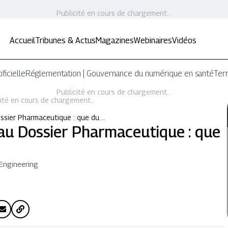
Publicité en cours de chargement...
Accueil
Tribunes & Actus
Magazines
Webinaires
Vidéos
ificielle
Réglementation | Gouvernance du numérique en santé
Terr
Publicité en cours de chargement...
ité en cours de chargement...
ossier Pharmaceutique : que du …
s au Dossier Pharmaceutique : que
Engineering