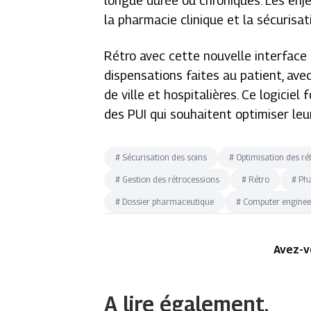
longue durée ou chroniques. Les enje
la pharmacie clinique et la sécurisatio
Rétro avec cette nouvelle interface
dispensations faites au patient, av
de ville et hospitalières. Ce logicie
des PUI qui souhaitent optimiser leur
#
Sécurisation des soins
#
Optimisation des ré
#
Gestion des rétrocessions
#
Rétro
#
Pha
#
Dossier pharmaceutique
#
Computer enginee
Avez-v
A lire également.