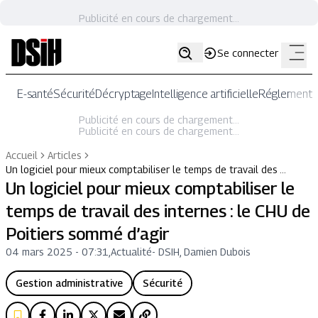
Publicité en cours de chargement...
Se connecter
E-santé
Sécurité
Décryptage
Intelligence artificielle
Réglementat
Publicité en cours de chargement...
Publicité en cours de chargement...
Accueil
Articles
Un logiciel pour mieux comptabiliser le temps de travail des …
Un logiciel pour mieux comptabiliser le
temps de travail des internes : le CHU de
Poitiers sommé d’agir
04 mars 2025 - 07:31
,
Actualité
-
DSIH, Damien Dubois
Gestion administrative
Sécurité