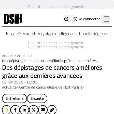
Publicité en cours de chargement...
Se connecter
E-santé
Sécurité
Décryptage
Intelligence artificielle
Réglementat
Publicité en cours de chargement...
Publicité en cours de chargement...
Accueil
Articles
Des dépistages de cancers améliorés grâce aux dernières …
Des dépistages de cancers améliorés
grâce aux dernières avancées
10 fév. 2025 - 11:20
,
Actualité
-
Centre de cancérologie de l'Est Parisien
Entretiens
E-santé