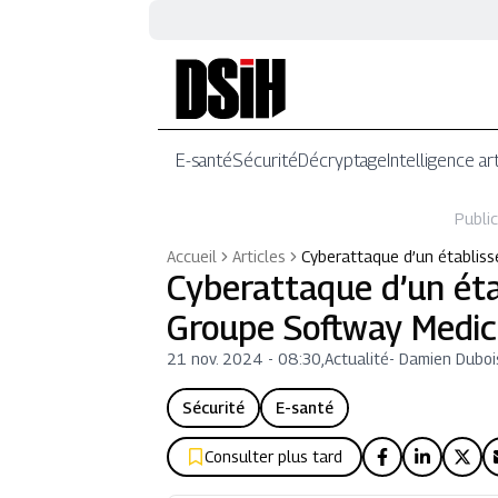
E-santé
Sécurité
Décryptage
Intelligence art
Public
Accueil
Articles
Cyberattaque d’un établiss
Cyberattaque d’un éta
Groupe Softway Medica
21 nov. 2024 - 08:30
,
Actualité
-
Damien Duboi
Sécurité
E-santé
Consulter plus tard