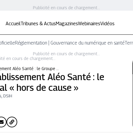
Publicité en cours de chargement...
Accueil
Tribunes & Actus
Magazines
Webinaires
Vidéos
ificielle
Réglementation | Gouvernance du numérique en santé
Terr
Publicité en cours de chargement...
ité en cours de chargement...
ement Aléo Santé : le Groupe …
blissement Aléo Santé : le
l « hors de cause »
s, DSIH