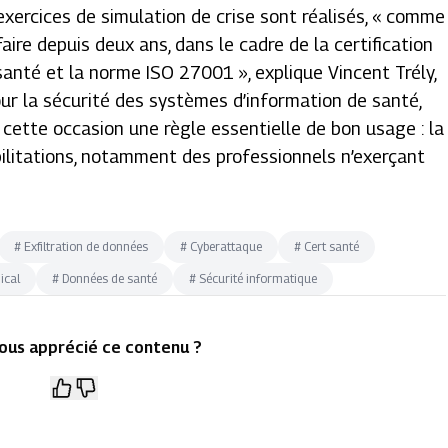
 exercices de simulation de crise sont réalisés,
« comme
ire depuis deux ans, dans le cadre de la certification
anté et la norme ISO 27001 »,
explique Vincent Trély,
pour la sécurité des systèmes d’information de santé,
à cette occasion une règle essentielle de bon usage : la
bilitations, notamment des professionnels n’exerçant
#
Exfiltration de données
#
Cyberattaque
#
Cert santé
ical
#
Données de santé
#
Sécurité informatique
ous apprécié ce contenu ?