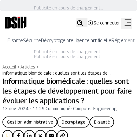
Publicité en cours de chargement...
Se connecter
E-santé
Sécurité
Décryptage
Intelligence artificielle
Réglementat
Publicité en cours de chargement...
Publicité en cours de chargement...
Accueil
Articles
Informatique biomédicale : quelles sont les étapes de …
Informatique biomédicale : quelles sont
les étapes de développement pour faire
évoluer les applications ?
13 nov. 2024 - 11:29
,
Communiqué
-
Computer Engineering
Gestion administrative
Décryptage
E-santé