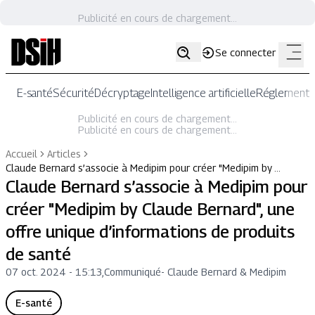
Publicité en cours de chargement...
Se connecter
E-santé
Sécurité
Décryptage
Intelligence artificielle
Réglementat
Publicité en cours de chargement...
Publicité en cours de chargement...
Accueil
Articles
Claude Bernard s’associe à Medipim pour créer "Medipim by …
Claude Bernard s’associe à Medipim pour
créer "Medipim by Claude Bernard", une
offre unique d’informations de produits
de santé
07 oct. 2024 - 15:13
,
Communiqué
-
Claude Bernard & Medipim
E-santé