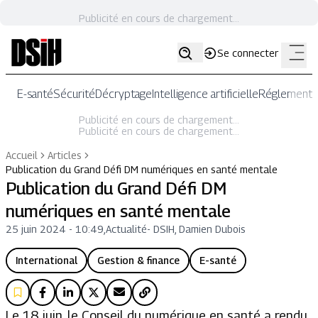
Publicité en cours de chargement...
Se connecter
E-santé
Sécurité
Décryptage
Intelligence artificielle
Réglementat
Publicité en cours de chargement...
Publicité en cours de chargement...
Accueil
Articles
Publication du Grand Défi DM numériques en santé mentale
Publication du Grand Défi DM
numériques en santé mentale
25 juin 2024 - 10:49
,
Actualité
-
DSIH, Damien Dubois
International
Gestion & finance
E-santé
Le 18 juin, le Conseil du numérique en santé a rendu