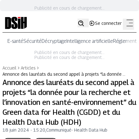
Publicité en cours de chargement...
Se connecter
E-santé
Sécurité
Décryptage
Intelligence artificielle
Réglementat
Publicité en cours de chargement...
Publicité en cours de chargement...
Accueil
Articles
Annonce des lauréats du second appel à projets “la donnée …
Annonce des lauréats du second appel à
projets “la donnée pour la recherche et
l’innovation en santé-environnement” du
Green data for Health (CGDD) et du
Health Data Hub (HDH)
18 juin 2024 - 15:20
,
Communiqué
-
Health Data Hub