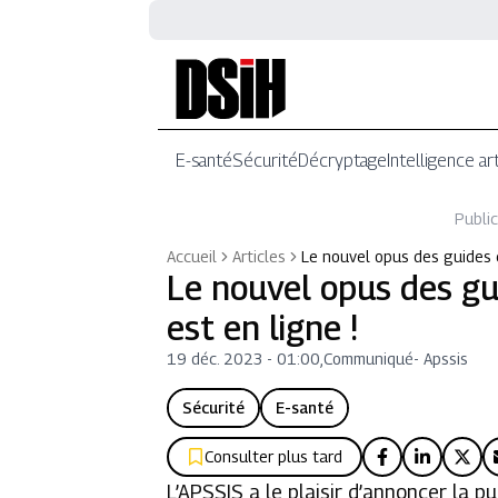
E-santé
Sécurité
Décryptage
Intelligence art
Public
Accueil
Articles
Le nouvel opus des guides c
Le nouvel opus des gui
est en ligne !
19 déc. 2023 - 01:00
,
Communiqué
-
Apssis
Sécurité
E-santé
Consulter plus tard
L’APSSIS a le plaisir d’annoncer la p