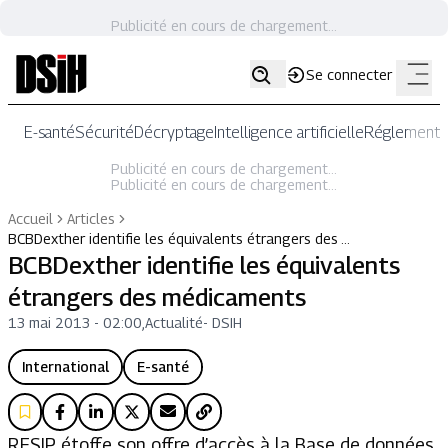
Publicité en cours de chargement...
Se connecter
E-santé
Sécurité
Décryptage
Intelligence artificielle
Réglementat
Publicité en cours de chargement...
Publicité en cours de chargement...
Accueil
Articles
BCBDexther identifie les équivalents étrangers des …
BCBDexther identifie les équivalents
étrangers des médicaments
13 mai 2013 - 02:00
,
Actualité
-
DSIH
International
E-santé
RESIP étoffe son offre d’accès à la Base de données