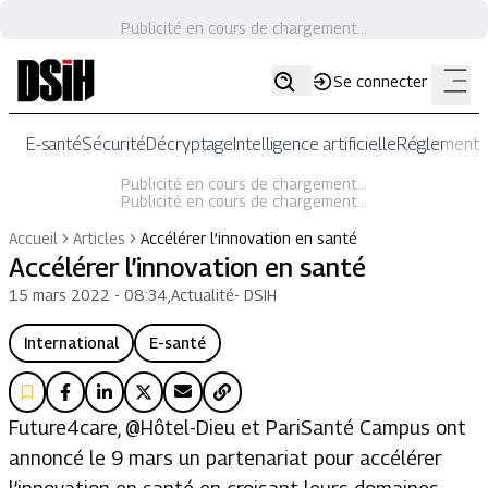
Publicité en cours de chargement...
Se connecter
E-santé
Sécurité
Décryptage
Intelligence artificielle
Réglementat
Publicité en cours de chargement...
Publicité en cours de chargement...
Accueil
Articles
Accélérer l’innovation en santé
Accélérer l’innovation en santé
15 mars 2022 - 08:34
,
Actualité
-
DSIH
International
E-santé
Future4care, @Hôtel-Dieu et PariSanté Campus ont
annoncé le 9 mars un partenariat pour accélérer