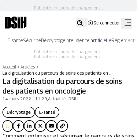
Publicité en cours de chargement...
Se connecter
E-santé
Sécurité
Décryptage
Intelligence artificielle
Réglementat
Publicité en cours de chargement...
Publicité en cours de chargement...
Accueil
Articles
La digitalisation du parcours de soins des patients en …
La digitalisation du parcours de soins
des patients en oncologie
14 mars 2022 - 11:29
,
Actualité
-
DSIH
Décryptage
E-santé
Comment optimiser et sécuriser le parcours de soins