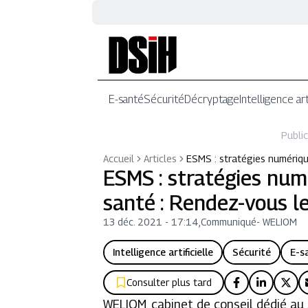
E-santé
Sécurité
Décryptage
Intelligence art
Public
Accueil
Articles
ESMS : stratégies numériqu
ESMS : stratégies num
santé : Rendez-vous le
13 déc. 2021 - 17:14
,
Communiqué
-
WELIOM
Intelligence artificielle
Sécurité
E-s
Consulter plus tard
WELIOM, cabinet de conseil dédié au