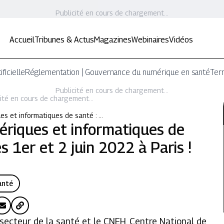
Publicité en cours de chargement...
Accueil
Tribunes & Actus
Magazines
Webinaires
Vidéos
ificielle
Réglementation | Gouvernance du numérique en santé
Terr
Publicité en cours de chargement...
ité en cours de chargement...
es et informatiques de santé : …
ériques et informatiques de
s 1er et 2 juin 2022 à Paris !
anté
 secteur de la santé et le CNEH, Centre National de