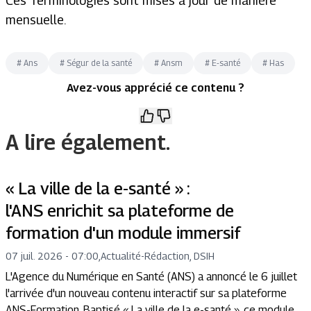
Ces Terminologies sont mises à jour de manière
mensuelle.
#
Ans
#
Ségur de la santé
#
Ansm
#
E-santé
#
Has
Avez-vous apprécié ce contenu ?
A lire également.
« La ville de la e-santé » :
l'ANS enrichit sa plateforme de
formation d'un module immersif
07 juil. 2026 - 07:00
,
Actualité
-
Rédaction, DSIH
L'Agence du Numérique en Santé (ANS) a annoncé le 6 juillet
l'arrivée d'un nouveau contenu interactif sur sa plateforme
ANS-Formation. Baptisé « La ville de la e-santé », ce module