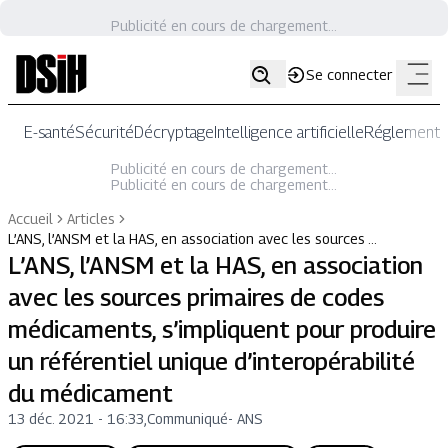
Publicité en cours de chargement...
Se connecter
E-santé
Sécurité
Décryptage
Intelligence artificielle
Réglementat
Publicité en cours de chargement...
Publicité en cours de chargement...
Accueil
Articles
L’ANS, l’ANSM et la HAS, en association avec les sources …
L’ANS, l’ANSM et la HAS, en association
avec les sources primaires de codes
médicaments, s’impliquent pour produire
un référentiel unique d’interopérabilité
du médicament
13 déc. 2021 - 16:33
,
Communiqué
-
ANS