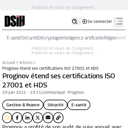
Publicité en cours de chargement...
Se connecter
E-santé
Sécurité
Décryptage
Intelligence artificielle
Réglementat
Publicité en cours de chargement...
Publicité en cours de chargement...
Accueil
Articles
Proginov étend ses certifications ISO 27001 et HDS
Proginov étend ses certifications ISO
27001 et HDS
29 juin 2021 - 19:15
,
Communiqué
-
Proginov
Gestion & finance
Sécurité
E-santé
Proginov a profité de son audit de suivi annuel avec