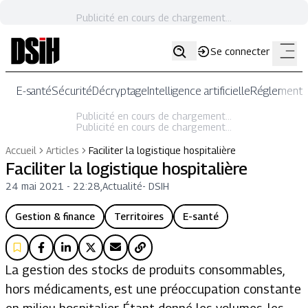
Publicité en cours de chargement...
Se connecter
E-santé
Sécurité
Décryptage
Intelligence artificielle
Réglementat
Publicité en cours de chargement...
Publicité en cours de chargement...
Accueil
Articles
Faciliter la logistique hospitalière
Faciliter la logistique hospitalière
24 mai 2021 - 22:28
,
Actualité
-
DSIH
Gestion & finance
Territoires
E-santé
La gestion des stocks de produits consommables,
hors médicaments, est une préoccupation constante