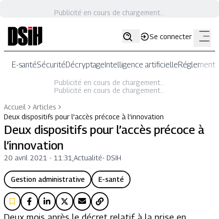
Publicité en cours de chargement...
Se connecter
E-santé
Sécurité
Décryptage
Intelligence artificielle
Réglementat
Publicité en cours de chargement...
Publicité en cours de chargement...
Accueil
Articles
Deux dispositifs pour l’accès précoce à l’innovation
Deux dispositifs pour l’accès précoce à
l’innovation
20 avril 2021 - 11:31
,
Actualité
-
DSIH
Gestion administrative
E-santé
Deux mois après le décret relatif à la prise en