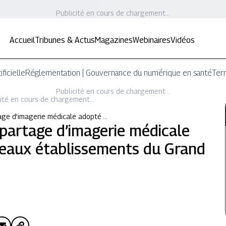
Publicité en cours de chargement...
Accueil
Tribunes & Actus
Magazines
Webinaires
Vidéos
ificielle
Réglementation | Gouvernance du numérique en santé
Terr
Publicité en cours de chargement...
ité en cours de chargement...
tage d’imagerie médicale adopté …
 partage d’imagerie médicale
eaux établissements du Grand