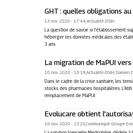
GHT : quelles obligations a
13 nov. 2020 - 17:44
,
Actualité
-
DSIH
La question de savoir si l’établissement s
héberger les données médicales des établ
3 ans.
La migration de MaPUI vers
10 nov. 2020 - 10:19
,
Actualité
-
DSIH, Damien 
Dans le cadre de la crise sanitaire, les t
stocks des pharmacies hospitalières. L’Atih
remplacement de MaPUI.
Evolucare obtient l'autoris
16 nov. 2020 - 13:23
,
Communiqué
-
Groupe Evo
La solution logicielle Medsphère, dédiée à 