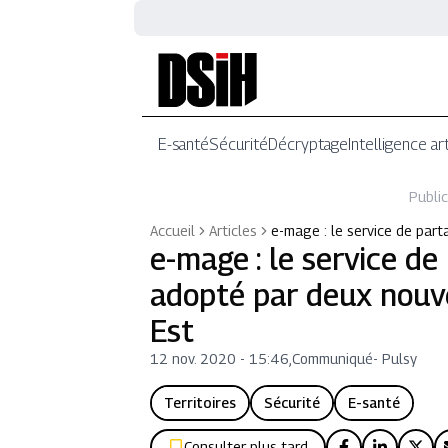
E-santé
Sécurité
Décryptage
Intelligence art
Public
Accueil
Articles
e-mage : le service de par
e-mage : le service de
adopté par deux nouv
Est
12 nov. 2020 - 15:46
,
Communiqué
-
Pulsy
Territoires
Sécurité
E-santé
Consulter plus tard