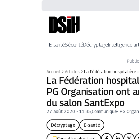
E-santé
Sécurité
Décryptage
Intelligence art
Public
Accueil
Articles
La Fédération hospitalière 
La Fédération hospital
PG Organisation ont a
du salon SantExpo
27 août 2020 - 11:35
,
Communiqué
-
PG Organ
Décryptage
E-santé
Consulter plus tard