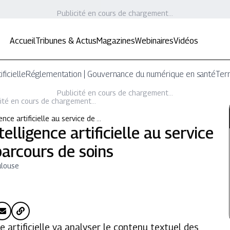
Publicité en cours de chargement...
Accueil
Tribunes & Actus
Magazines
Webinaires
Vidéos
ificielle
Réglementation | Gouvernance du numérique en santé
Terr
Publicité en cours de chargement...
ité en cours de chargement...
ence artificielle au service de …
elligence artificielle au service
 parcours de soins
ulouse
ce artificielle va analyser le contenu textuel des