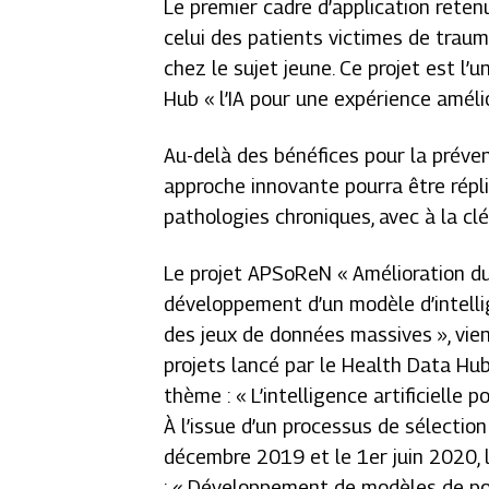
Le premier cadre d’application reten
celui des patients victimes de trau
chez le sujet jeune. Ce projet est l’
Hub «
l’IA pour une expérience amél
Au-delà des bénéfices pour la préve
approche innovante pourra être répli
pathologies chroniques, avec à la cl
Le projet APSoReN «
Amélioration d
développement d’un modèle d’intelli
des jeux de données massives
», vie
projets lancé par le Health Data Hub 
thème : «
L’intelligence artificiell
À l’issue d’un processus de sélectio
décembre 2019 et le 1er juin 2020, 
: «
Développement de modèles de popu