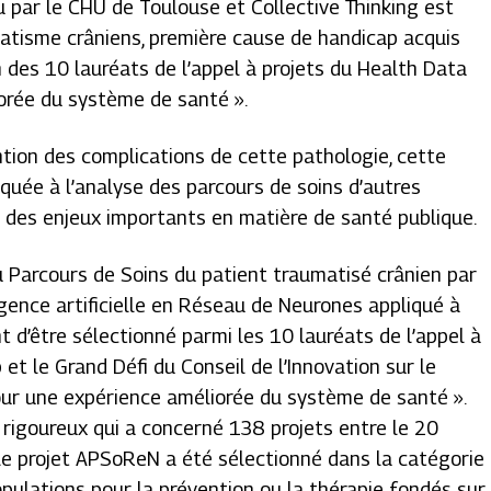
u par le CHU de Toulouse et Collective Thinking est
matisme crâniens, première cause de handicap acquis
un des 10 lauréats de l’appel à projets du Health Data
iorée du système de santé
».
ntion des complications de cette pathologie, cette
quée à l’analyse des parcours de soins d’autres
é des enjeux importants en matière de santé publique.
u Parcours de Soins du patient traumatisé crânien par
gence artificielle en Réseau de Neurones appliqué à
nt d’être sélectionné parmi les 10 lauréats de l’appel à
et le Grand Défi du Conseil de l’Innovation sur le
e pour une expérience améliorée du système de santé
».
n rigoureux qui a concerné 138 projets entre le 20
le projet APSoReN a été sélectionné dans la catégorie
lations pour la prévention ou la thérapie fondés sur