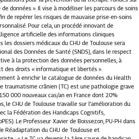
de données ». Il vise à modéliser les parcours de soins
in de repérer les risques de mauvaise prise-en-soins
ersonnalisé. Pour cela, un procédé innovant de
ligence artificielle des informations cliniques
s les dossiers médicaux du CHU de Toulouse sera
onal des Données de Santé (SNDS), dans le respect
tive à la protection des données personnelles, à
t des droits « informatique et libertés
».
ement à enrichir le catalogue de données du Health
Le traumatisme crânien (TC) est une pathologie grave
c 150 000 nouveaux cas/an en France dont 20%
s, le CHU de Toulouse travaille sur l’amélioration du
ec la Fédération des Handicaps Cognitifs,
oPES). Le Professeur Xavier de Boissezon, PU-PH dans
 de Réadaptation du CHU de Toulouse et
siste : «
Le TC va devenir la 1ère cause de handicap