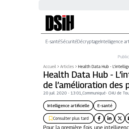
E-santé
Sécurité
Décryptage
Intelligence art
Public
Accueil
Articles
Health Data Hub - L’intellig
Health Data Hub - L’int
de l’amélioration des
20 juil. 2020 - 13:01
,
Communiqué
-
CHU de To
Intelligence artificielle
E-santé
Consulter plus tard
Pour la première fois, une intelligen