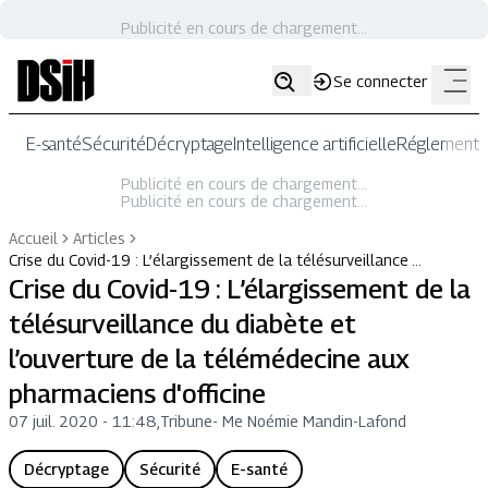
Publicité en cours de chargement...
Se connecter
E-santé
Sécurité
Décryptage
Intelligence artificielle
Réglementat
Publicité en cours de chargement...
Publicité en cours de chargement...
Accueil
Articles
Crise du Covid-19 : L’élargissement de la télésurveillance …
Crise du Covid-19 : L’élargissement de la
télésurveillance du diabète et
l’ouverture de la télémédecine aux
pharmaciens d'officine
07 juil. 2020 - 11:48
,
Tribune
-
Me Noémie Mandin-Lafond
Décryptage
Sécurité
E-santé