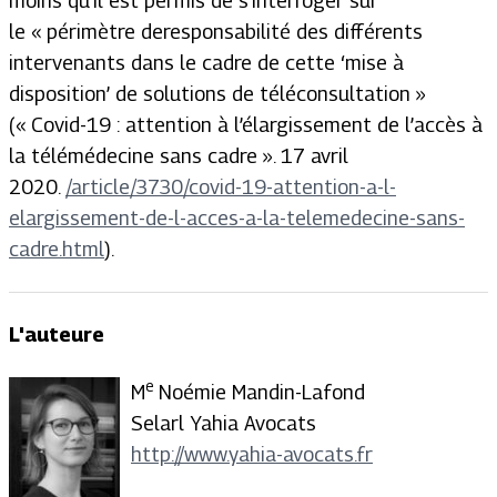
moins qu’il est permis de s’interroger sur
le
« périmètre de
responsabilité des différents
intervenants dans le cadre de cette ‘mise à
disposition’ de solutions de téléconsultation »
(« Covid-19 : attention à l’élargissement de l’accès à
la télémédecine sans cadre ». 17 avril
2020.
/article/3730/covid-19-attention-a-l-
elargissement-de-l-acces-a-la-telemedecine-sans-
cadre.html
).
L'auteure
e
M
Noémie Mandin-Lafond
Selarl Yahia Avocats
http://www.yahia-avocats.fr