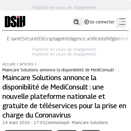
Publicité en cours de chargement...
Se connecter
E-santé
Sécurité
Décryptage
Intelligence artificielle
Réglementat
Publicité en cours de chargement...
Publicité en cours de chargement...
Accueil
Articles
Maincare Solutions annonce la disponibilité de MediConsult : …
Maincare Solutions annonce la
disponibilité de MediConsult : une
nouvelle plateforme nationale et
gratuite de téléservices pour la prise en
charge du Coronavirus
24 mars 2020 - 17:03
,
Communiqué
-
Maincare Solutions