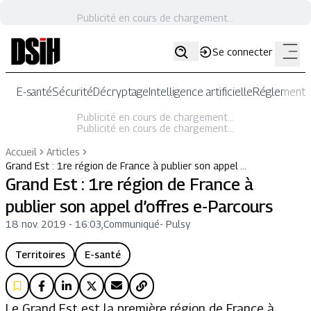
Publicité en cours de chargement...
Se connecter
E-santé
Sécurité
Décryptage
Intelligence artificielle
Réglementat
Publicité en cours de chargement...
Publicité en cours de chargement...
Accueil
Articles
Grand Est : 1re région de France à publier son appel …
Grand Est : 1re région de France à
publier son appel d’offres e-Parcours
18 nov. 2019 - 16:03
,
Communiqué
-
Pulsy
Territoires
E-santé
Le Grand Est est la première région de France à