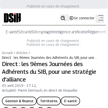
Publicité en cours de chargement...
Se connecter
E-santé
Sécurité
Décryptage
Intelligence artificielle
Réglementat
Publicité en cours de chargement...
Publicité en cours de chargement...
Accueil
Articles
Direct : les 9èmes Journées des Adhérents du SIB, pour une …
Direct : les 9èmes Journées des
Adhérents du SIB, pour une stratégie
d’alliance
05 avril 2019 - 17:12
,
Actualité
-
Pierre Derrouch, en direct de Deauville
Gestion & finance
Territoires
E-santé