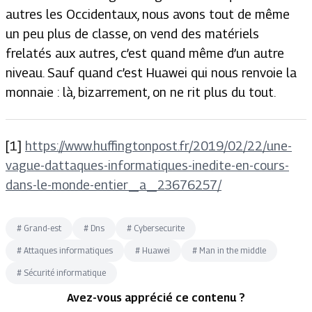
autres les Occidentaux, nous avons tout de même
un peu plus de classe, on vend des matériels
frelatés aux autres, c’est quand même d’un autre
niveau. Sauf quand c’est Huawei qui nous renvoie la
monnaie : là, bizarrement, on ne rit plus du tout.
[1]
https://www.huffingtonpost.fr/2019/02/22/une-
vague-dattaques-informatiques-inedite-en-cours-
dans-le-monde-entier_a_23676257/
#
Grand-est
#
Dns
#
Cybersecurite
#
Attaques informatiques
#
Huawei
#
Man in the middle
#
Sécurité informatique
Avez-vous apprécié ce contenu ?