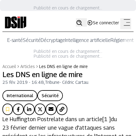
Publicité en cours de chargement...
Se connecter
E-santé
Sécurité
Décryptage
Intelligence artificielle
Réglementat
Publicité en cours de chargement...
Publicité en cours de chargement...
Accueil
Articles
Les DNS en ligne de mire
Les DNS en ligne de mire
25 fév. 2019 - 16:48
,
Tribune
-
Cédric Cartau
International
Sécurité
Le Huffington Postrelate dans un article[1 ]du
23 février dernier une vague d’attaques sans