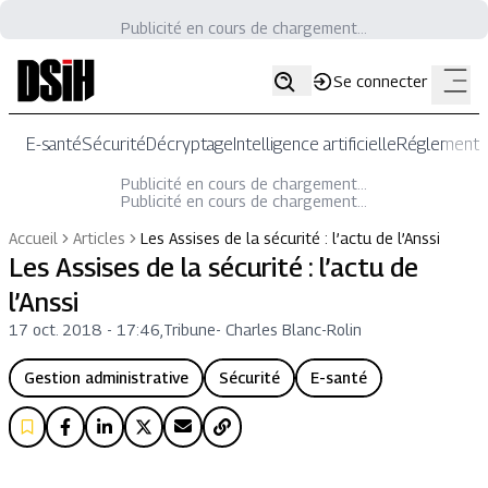
Publicité en cours de chargement...
Se connecter
E-santé
Sécurité
Décryptage
Intelligence artificielle
Réglementat
Publicité en cours de chargement...
Publicité en cours de chargement...
Accueil
Articles
Les Assises de la sécurité : l’actu de l’Anssi
Les Assises de la sécurité : l’actu de
l’Anssi
17 oct. 2018 - 17:46
,
Tribune
-
Charles Blanc-Rolin
Gestion administrative
Sécurité
E-santé