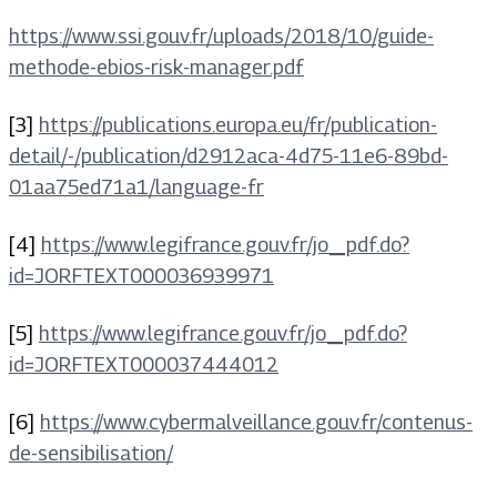
https://www.ssi.gouv.fr/uploads/2018/10/guide-
methode-ebios-risk-manager.pdf
[3]
https://publications.europa.eu/fr/publication-
detail/-/publication/d2912aca-4d75-11e6-89bd-
01aa75ed71a1/language-fr
[4]
https://www.legifrance.gouv.fr/jo_pdf.do?
id=JORFTEXT000036939971
[5]
https://www.legifrance.gouv.fr/jo_pdf.do?
id=JORFTEXT000037444012
[6]
https://www.cybermalveillance.gouv.fr/contenus-
de-sensibilisation/