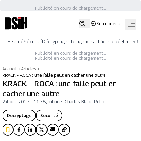
Publicité en cours de chargement...
Se connecter
E-santé
Sécurité
Décryptage
Intelligence artificielle
Réglementat
Publicité en cours de chargement...
Publicité en cours de chargement...
Accueil
Articles
KRACK – ROCA : une faille peut en cacher une autre
KRACK – ROCA : une faille peut en
cacher une autre
24 oct. 2017 - 11:38
,
Tribune
-
Charles Blanc-Rolin
Décryptage
Sécurité