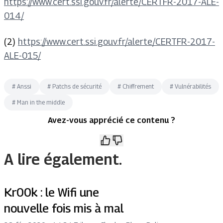
https://www.cert.ssi.gouv.fr/alerte/CERTFR-2017-ALE-
014/
(2)
https://www.cert.ssi.gouv.fr/alerte/CERTFR-2017-
ALE-015/
#
Anssi
#
Patchs de sécurité
#
Chiffrement
#
Vulnérabilités
#
Man in the middle
Avez-vous apprécié ce contenu ?
A lire également.
Kr00k : le Wifi une
nouvelle fois mis à mal