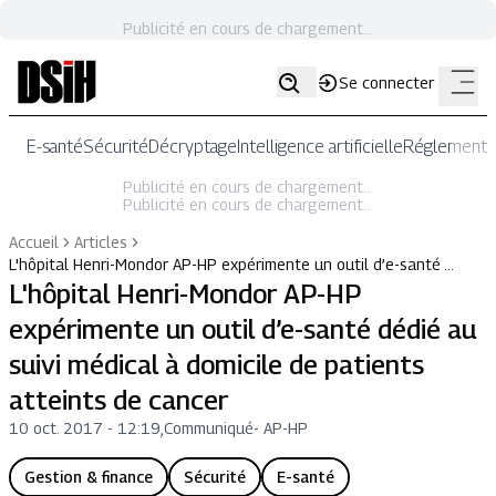
Publicité en cours de chargement...
Se connecter
E-santé
Sécurité
Décryptage
Intelligence artificielle
Réglementat
Publicité en cours de chargement...
Publicité en cours de chargement...
Accueil
Articles
L'hôpital Henri-Mondor AP-HP expérimente un outil d’e-santé …
L'hôpital Henri-Mondor AP-HP
expérimente un outil d’e-santé dédié au
suivi médical à domicile de patients
atteints de cancer
10 oct. 2017 - 12:19
,
Communiqué
-
AP-HP
Gestion & finance
Sécurité
E-santé