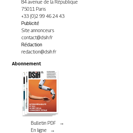
84 avenue de la République
75011 Paris
+33 (0)2 99 46 24 43
Publicité
Site annonceurs
contact@dsih.fr
Rédaction
redaction@dsih.fr
Abonnement
Bulletin PDF →
En ligne →