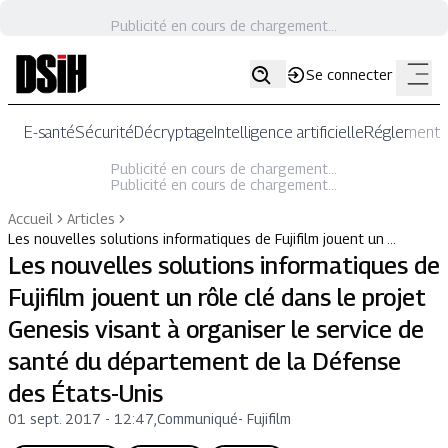
Publicité en cours de chargement...
Se connecter
E-santé
Sécurité
Décryptage
Intelligence artificielle
Réglementat
Publicité en cours de chargement...
Publicité en cours de chargement...
Accueil
Articles
Les nouvelles solutions informatiques de Fujifilm jouent un …
Les nouvelles solutions informatiques de
Fujifilm jouent un rôle clé dans le projet
Genesis visant à organiser le service de
santé du département de la Défense
des États-Unis
01 sept. 2017 - 12:47
,
Communiqué
-
Fujifilm