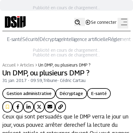
Publicité en cours de chargement...
Se connecter
E-santé
Sécurité
Décryptage
Intelligence artificielle
Réglementat
Publicité en cours de chargement...
Publicité en cours de chargement...
Accueil
Articles
Un DMP, ou plusieurs DMP ?
Un DMP, ou plusieurs DMP ?
31 jan. 2017 - 09:59
,
Tribune
-
Cédric Cartau
Gestion administrative
Décryptage
E-santé
Ceux qui sont persuadés que le DMP verra le jour un
jour, vous pouvez arrêter derechef la lecture du