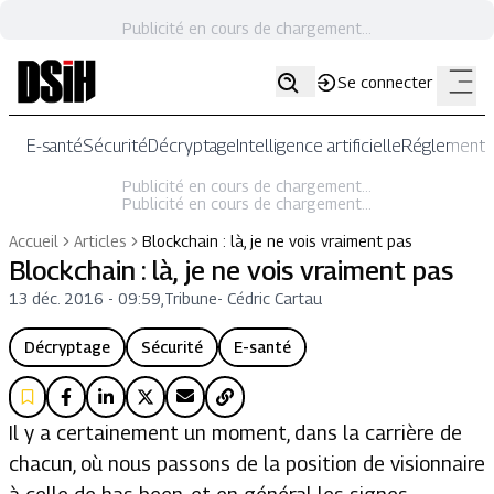
Publicité en cours de chargement...
Se connecter
E-santé
Sécurité
Décryptage
Intelligence artificielle
Réglementat
Publicité en cours de chargement...
Publicité en cours de chargement...
Accueil
Articles
Blockchain : là, je ne vois vraiment pas
Blockchain : là, je ne vois vraiment pas
13 déc. 2016 - 09:59
,
Tribune
-
Cédric Cartau
Décryptage
Sécurité
E-santé
Il y a certainement un moment, dans la carrière de
chacun, où nous passons de la position de visionnaire