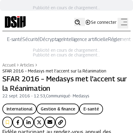
Publicité en cours de chargement...
Se connecter
E-santé
Sécurité
Décryptage
Intelligence artificielle
Réglementat
Publicité en cours de chargement...
Publicité en cours de chargement...
Accueil
Articles
SFAR 2016 – Medasys met l’accent sur la Réanimation
SFAR 2016 – Medasys met l’accent sur
la Réanimation
22 sept. 2016 - 12:53
,
Communiqué
-
Medasys
International
Gestion & finance
E-santé
Fidèle participant au rendez-vous annuel des