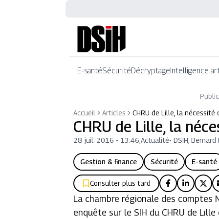
E-santé
Sécurité
Décryptage
Intelligence art
Public
Accueil
Articles
CHRU de Lille, la nécessité
CHRU de Lille, la néce
28 juil. 2016 - 13:46
,
Actualité
-
DSIH, Bernard
Gestion & finance
Sécurité
E-santé
Consulter plus tard
La chambre régionale des comptes No
enquête sur le SIH du CHRU de Lille 