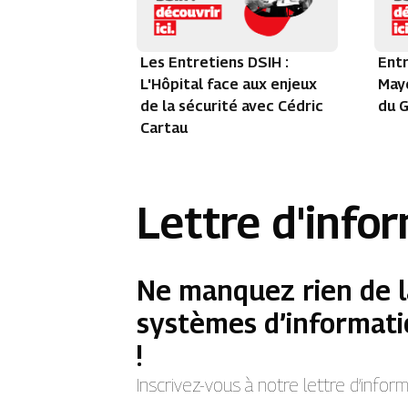
Les Entretiens DSIH :
Entr
L'Hôpital face aux enjeux
Maye
de la sécurité avec Cédric
du G
Cartau
Lettre d'info
Ne manquez rien de l
systèmes d’informati
!
Inscrivez-vous à notre lettre d’info