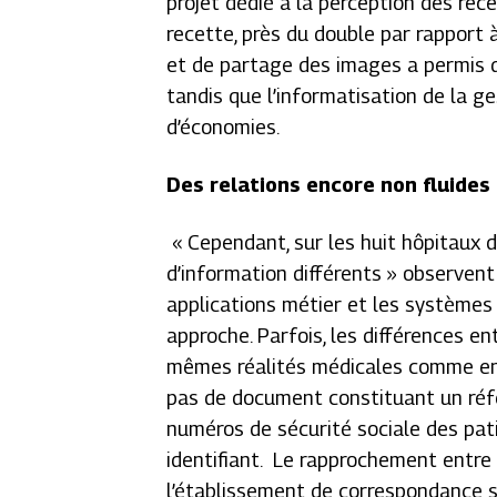
projet dédié à la perception des rec
recette, près du double par rapport à
et de partage des images a permis d
tandis que l’informatisation de la ge
d’économies.
Des relations encore non fluides
«
Cependant, sur les huit hôpitaux de
d’information différents
» observent 
applications métier et les système
approche. Parfois, les différences en
mêmes réalités médicales comme en m
pas de document constituant un réf
numéros de sécurité sociale des pati
identifiant. Le rapprochement entre 
l’établissement de correspondance s