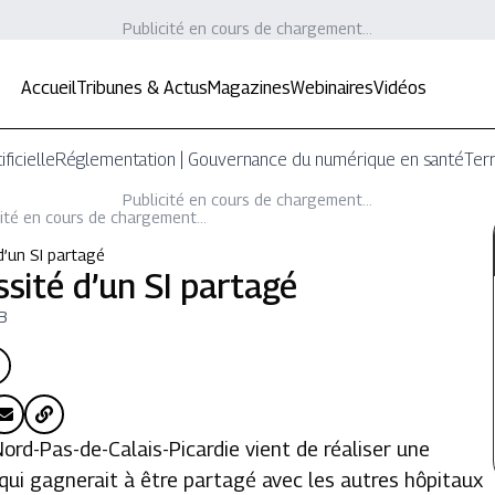
Publicité en cours de chargement...
Accueil
Tribunes & Actus
Magazines
Webinaires
Vidéos
ificielle
Réglementation | Gouvernance du numérique en santé
Terr
Publicité en cours de chargement...
ité en cours de chargement...
 d’un SI partagé
ssité d’un SI partagé
 B
rd-Pas-de-Calais-Picardie vient de réaliser une
qui gagnerait à être partagé avec les autres hôpitaux