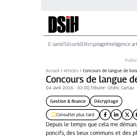
E-santé
Sécurité
Décryptage
Intelligence art
Public
Accueil
Articles
Concours de langue de boi
Concours de langue de
04 avril 2016 - 02:00
,
Tribune
-
Cédric Cartau
Gestion & finance
Décryptage
Consulter plus tard
Depuis le temps que cela me démange,
poncifs, des lieux communs et des ph