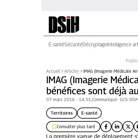
E-santé
Sécurité
Décryptage
Intelligence art
Public
Accueil
Articles
IMAG (Imagerie Médicale Ant
IMAG (Imagerie Médica
bénéfices sont déjà a
07 mars 2016 - 14:51
,
Communiqué
-
GCS SIS
Territoires
E-santé
Consulter plus tard
La première vague de déploiement s’