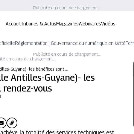
Publicité en cours de chargement...
Accueil
Tribunes & Actus
Magazines
Webinaires
Vidéos
ificielle
Réglementation | Gouvernance du numérique en santé
Terr
Publicité en cours de chargement...
ité en cours de chargement...
illes-Guyane)- les bénéfices sont …
le Antilles-Guyane)- les
u rendez-vous
M
achève, la totalité des services techniques est