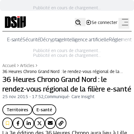
Publicité en cours de chargement...
Se connecter
E-santé
Sécurité
Décryptage
Intelligence artificielle
Réglementat
Publicité en cours de chargement...
Publicité en cours de chargement...
Accueil
Articles
36 Heures Chrono Grand Nord : le rendez-vous régional de la …
36 Heures Chrono Grand Nord : le
rendez-vous régional de la filière e-santé
25 nov. 2015 - 17:52
,
Communiqué
-
Care Insight
Territoires
E-santé
La 3e édition des 36 Heures Chrono aura lieu à Lille