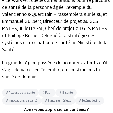
« Le PAERPA : quelles améliorations pour le parcours
de santé de la personne âgée. L’exemple du
Valenciennois-Quercitain » rassemblera sur le sujet
Emmanuel Guilbert, Directeur de projet au GCS
MATISS, Juliette Fau, Chef de projet au GCS MATISS
et Philippe Burnel, Délégué à la stratégie des
systèmes d'information de santé au Ministère de la
Santé.
La grande région possède de nombreux atouts qu’il
s’agit de valoriser. Ensemble, co-construisons la
santé de demain.
#
Acteurs de la santé
#
Fasn
#
E-santé
#
Innovations en santé
#
Santé numérique
#
Télémédecine
Avez-vous apprécié ce contenu ?