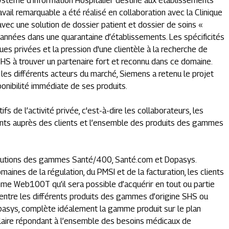
Système d’Information Hospitalier destiné aux établissements
vail remarquable a été réalisé en collaboration avec la Clinique
avec une solution de dossier patient et dossier de soins «
 années dans une quarantaine d’établissements. Les spécificités
es privées et la pression d'une clientèle à la recherche de
HS à trouver un partenaire fort et reconnu dans ce domaine.
les différents acteurs du marché, Siemens a retenu le projet
nibilité immédiate de ses produits.
de l’activité privée, c'est-à-dire les collaborateurs, les
ts auprès des clients et l’ensemble des produits des gammes
lutions des gammes Santé/400, Santé.com et Dopasys.
aines de la régulation, du PMSI et de la facturation, les clients
mme Web100T qu’il sera possible d’acquérir en tout ou partie
 entre les différents produits des gammes d’origine SHS ou
opasys, complète idéalement la gamme produit sur le plan
ulaire répondant à l’ensemble des besoins médicaux de