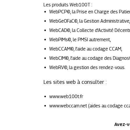
Les produits Web100T :
WebPCP©, la Prise en Charge des Patien
WebGeOFaC©, la Gestion Administrative, l
WebCAD©, la Collecte d'Activité Décentr
WebPIMs©, le PMSI autrement,
WebCCAM©, l'aide au codage CCAM,
WebCIM©, l'aide au codage des Diagnost
WebRV©, la gestion des rendez-vous.
Les sites web à consulter :
www.web100t.fr
www.webccam.net (aides au codage cca
Avez-v