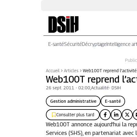
E-santé
Sécurité
Décryptage
Intelligence art
Public
Accueil
Articles
Web100T reprend l’activité
Web100T reprend l’act
26 sept. 2011 - 02:00
,
Actualité
-
DSIH
Gestion administrative
E-santé
Consulter plus tard
Web100T annonce aujourd’hui la repri
Services (SHS), en partenariat avec 