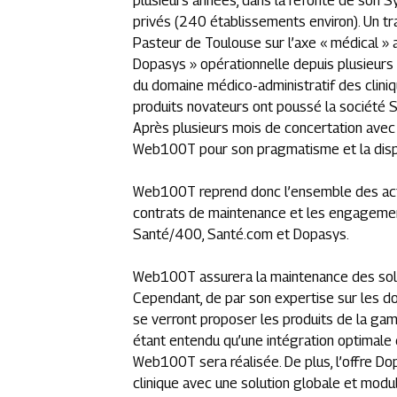
plusieurs années, dans la refonte de son 
privés (240 établissements environ). Un tra
Pasteur de Toulouse sur l’axe « médical » 
Dopasys » opérationnelle depuis plusieurs
du domaine médico-administratif des cliniqu
produits novateurs ont poussé la société S
Après plusieurs mois de concertation avec 
Web100T pour son pragmatisme et la dispo
Web100T reprend donc l’ensemble des actifs 
contrats de maintenance et les engagemen
Santé/400, Santé.com et Dopasys.
Web100T assurera la maintenance des so
Cependant, de par son expertise sur les dom
se verront proposer les produits de la ga
étant entendu qu’une intégration optimale
Web100T sera réalisée. De plus, l’offre D
clinique avec une solution globale et mod