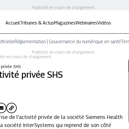
Publicité en cours de chargement...
Accueil
Tribunes & Actus
Magazines
Webinaires
Vidéos
ificielle
Réglementation | Gouvernance du numérique en santé
Terr
Publicité en cours de chargement...
ité en cours de chargement...
 privée SHS
ivité privée SHS
se de l’activité privée de la société Siemens Health
la société InterSystems qui reprend de son côté