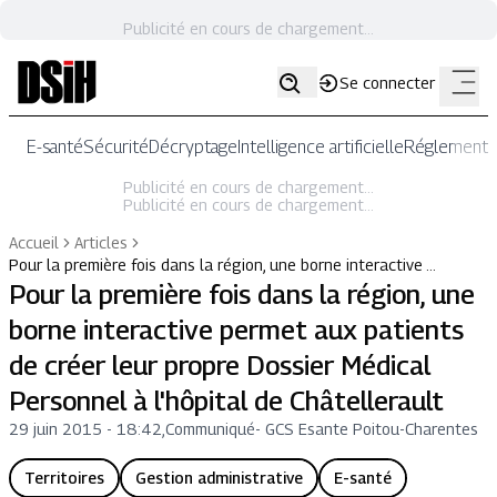
Publicité en cours de chargement...
Se connecter
E-santé
Sécurité
Décryptage
Intelligence artificielle
Réglementat
Publicité en cours de chargement...
Publicité en cours de chargement...
Accueil
Articles
Pour la première fois dans la région, une borne interactive …
Pour la première fois dans la région, une
borne interactive permet aux patients
de créer leur propre Dossier Médical
Personnel à l'hôpital de Châtellerault
29 juin 2015 - 18:42
,
Communiqué
-
GCS Esante Poitou-Charentes
Territoires
Gestion administrative
E-santé