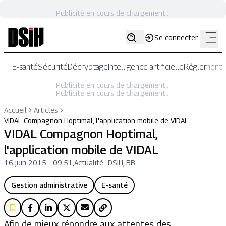
Publicité en cours de chargement...
Se connecter
E-santé
Sécurité
Décryptage
Intelligence artificielle
Réglementat
Publicité en cours de chargement...
Publicité en cours de chargement...
Accueil
Articles
VIDAL Compagnon Hoptimal, l'application mobile de VIDAL
VIDAL Compagnon Hoptimal,
l'application mobile de VIDAL
16 juin 2015 - 09:51
,
Actualité
-
DSIH, BB
Gestion administrative
E-santé
Afin de mieux répondre aux attentes des