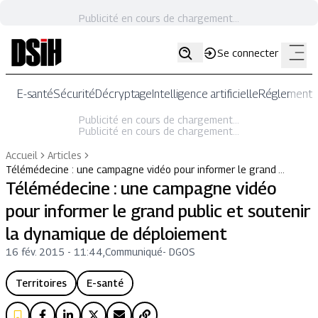
Publicité en cours de chargement...
Se connecter
E-santé
Sécurité
Décryptage
Intelligence artificielle
Réglementat
Publicité en cours de chargement...
Publicité en cours de chargement...
Accueil
Articles
Télémédecine : une campagne vidéo pour informer le grand …
Télémédecine : une campagne vidéo
pour informer le grand public et soutenir
la dynamique de déploiement
16 fév. 2015 - 11:44
,
Communiqué
-
DGOS
Territoires
E-santé