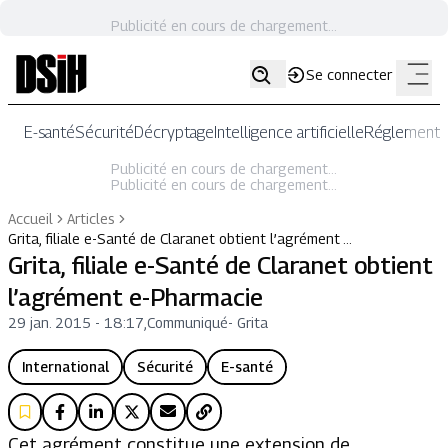
Publicité en cours de chargement...
Se connecter
E-santé
Sécurité
Décryptage
Intelligence artificielle
Réglementat
Publicité en cours de chargement...
Publicité en cours de chargement...
Accueil
Articles
Grita, filiale e-Santé de Claranet obtient l’agrément …
Grita, filiale e-Santé de Claranet obtient
l’agrément e-Pharmacie
29 jan. 2015 - 18:17
,
Communiqué
-
Grita
International
Sécurité
E-santé
Cet agrément constitue une extension de