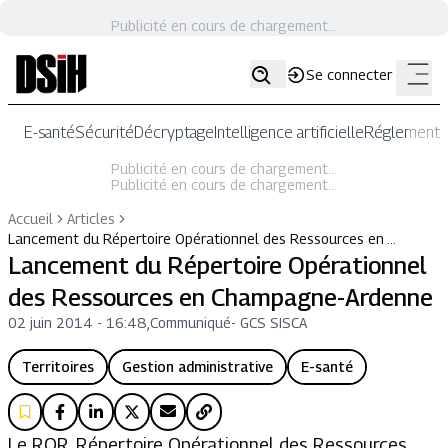
Publicité en cours de chargement...
Se connecter
E-santé
Sécurité
Décryptage
Intelligence artificielle
Réglementat
Publicité en cours de chargement...
Publicité en cours de chargement...
Accueil
Articles
Lancement du Répertoire Opérationnel des Ressources en …
Lancement du Répertoire Opérationnel
des Ressources en Champagne-Ardenne
02 juin 2014 - 16:48
,
Communiqué
-
GCS SISCA
Territoires
Gestion administrative
E-santé
Le ROR, Répertoire Opérationnel des Ressources,